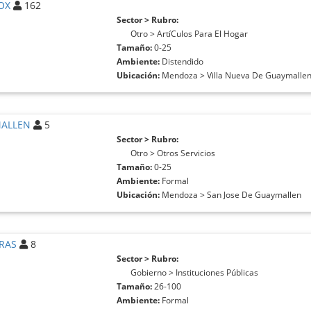
OX
162
Sector > Rubro:
Otro > ArtíCulos Para El Hogar
Tamaño:
0-25
Ambiente:
Distendido
Ubicación:
Mendoza > Villa Nueva De Guaymalle
ALLEN
5
Sector > Rubro:
Otro > Otros Servicios
Tamaño:
0-25
Ambiente:
Formal
Ubicación:
Mendoza > San Jose De Guaymallen
ERAS
8
Sector > Rubro:
Gobierno > Instituciones Públicas
Tamaño:
26-100
Ambiente:
Formal