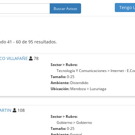
Tengo 
Buscar Avisos
do 41 - 60 de 95 resultados.
CO VILLAFAÑE
78
Sector > Rubro:
Tecnología Y Comunicaciones > Internet - E.
Tamaño:
0-25
Ambiente:
Distendido
Ubicación:
Mendoza > Luzuriaga
ARTIN
108
Sector > Rubro:
Gobierno > Gobierno
Tamaño:
0-25
Ambiente:
Formal