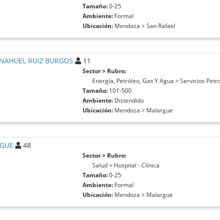
Tamaño:
0-25
Ambiente:
Formal
Ubicación:
Mendoza > San Rafael
 NAHUEL RUIZ BURGOS
11
Sector > Rubro:
Energía, Petróleo, Gas Y Agua > Servicios Petr
Tamaño:
101-500
Ambiente:
Distendido
Ubicación:
Mendoza > Malargue
RGUE
48
Sector > Rubro:
Salud > Hospital - Clínica
Tamaño:
0-25
Ambiente:
Formal
Ubicación:
Mendoza > Malargue