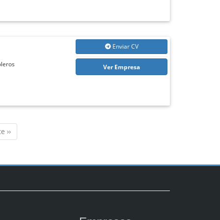
Enviar CV
oleros
Ver Empresa
e ››