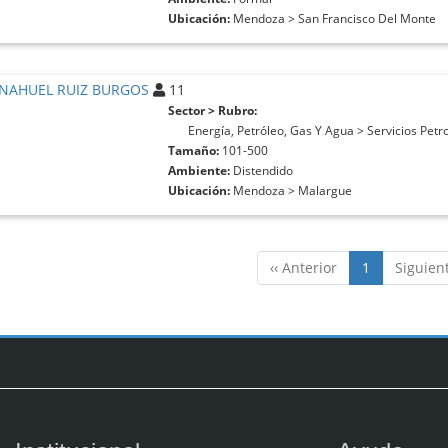
Ubicación:
Mendoza > San Francisco Del Monte
 NAHUEL RUIZ BURGOS
11
Sector > Rubro:
Energía, Petróleo, Gas Y Agua > Servicios Petr
Tamaño:
101-500
Ambiente:
Distendido
Ubicación:
Mendoza > Malargue
‹‹ Anterior
1
Siguient