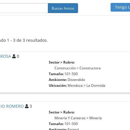
Tengo 
Buscar Avisos
do 1 - 3 de 3 resultados.
 ROSA
0
Sector > Rubro:
Construcción > Constructora
Tamaño:
101-500
Ambiente:
Distendido
Ubicación:
Mendoza > La Dormida
IO ROMERO
3
Sector > Rubro:
Minería Y Canteras > Minería
Tamaño:
101-500
Ambiente:
Formal