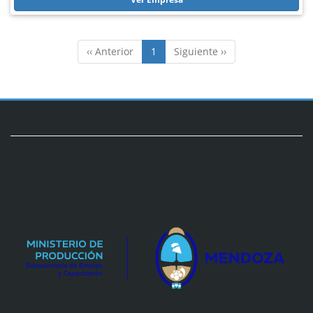
‹‹ Anterior
1
Siguiente ››