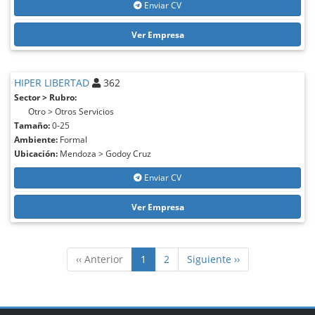
Enviar CV
Ver Empresa
HIPER LIBERTAD
362
Sector > Rubro:
Otro > Otros Servicios
Tamaño:
0-25
Ambiente:
Formal
Ubicación:
Mendoza > Godoy Cruz
Enviar CV
Ver Empresa
‹‹ Anterior
1
2
Siguiente ››