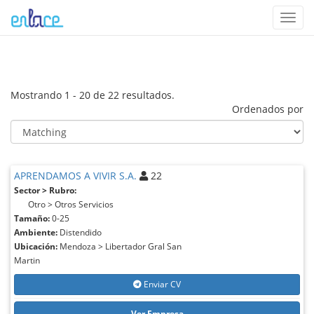
Toggl
navig
Mostrando 1 - 20 de 22 resultados.
Ordenados por
APRENDAMOS A VIVIR S.A.
22
Sector > Rubro:
Otro > Otros Servicios
Tamaño:
0-25
Ambiente:
Distendido
Ubicación:
Mendoza > Libertador Gral San
Martin
Enviar CV
Ver Empresa