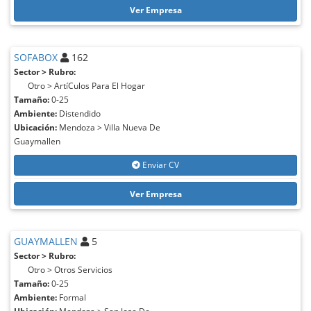
Ver Empresa
SOFABOX
162
Sector > Rubro:
Otro > ArtíCulos Para El Hogar
Tamaño:
0-25
Ambiente:
Distendido
Ubicación:
Mendoza > Villa Nueva De
Guaymallen
Enviar CV
Ver Empresa
GUAYMALLEN
5
Sector > Rubro:
Otro > Otros Servicios
Tamaño:
0-25
Ambiente:
Formal