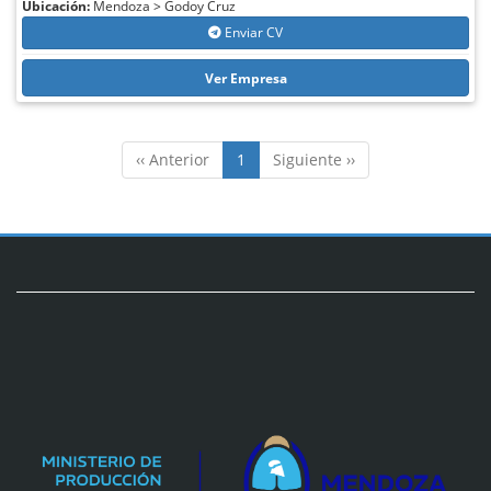
Ubicación:
Mendoza > Godoy Cruz
Enviar CV
Ver Empresa
‹‹ Anterior
1
Siguiente ››