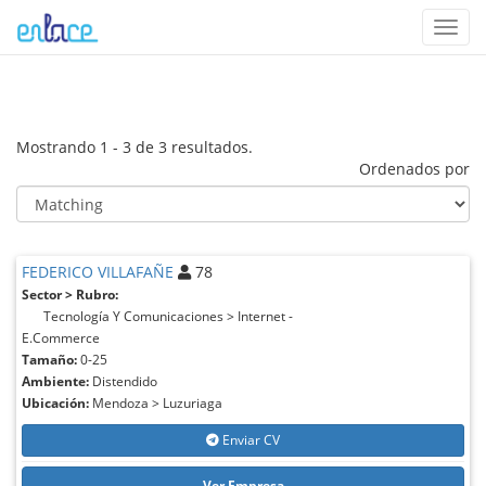
Toggl
navig
Mostrando 1 - 3 de 3 resultados.
Ordenados por
FEDERICO VILLAFAÑE
78
Sector > Rubro:
Tecnología Y Comunicaciones > Internet -
E.Commerce
Tamaño:
0-25
Ambiente:
Distendido
Ubicación:
Mendoza > Luzuriaga
Enviar CV
Ver Empresa