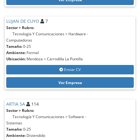
LUJAN DE CUYO
7
Sector > Rubro:
Tecnología Y Comunicaciones > Hardware -
Computadoras
Tamaño:
0-25
Ambiente:
Formal
Ubicación:
Mendoza > Carrodilla La Puntilla
Enviar CV
Ver Empresa
ARTIA SA
114
Sector > Rubro:
Tecnología Y Comunicaciones > Software -
Sistemas
Tamaño:
0-25
Ambiente:
Distendido