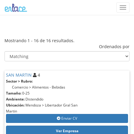
Toggl
navig
Mostrando 1 - 16 de 16 resultados.
Ordenados por
SAN MARTIN
4
Sector > Rubro:
Comercio > Alimentos - Bebidas
Tamaño:
0-25
Ambiente:
Distendido
Ubicación:
Mendoza > Libertador Gral San
Martin
Enviar CV
Ver Empresa