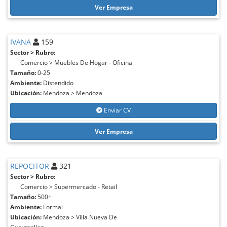
Ver Empresa
IVANA
159
Sector > Rubro:
Comercio > Muebles De Hogar - Oficina
Tamaño:
0-25
Ambiente:
Distendido
Ubicación:
Mendoza > Mendoza
Enviar CV
Ver Empresa
REPOCITOR
321
Sector > Rubro:
Comercio > Supermercado - Retail
Tamaño:
500+
Ambiente:
Formal
Ubicación:
Mendoza > Villa Nueva De