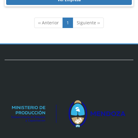
‹‹ Anterior
1
Siguiente ››