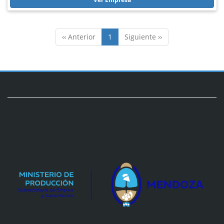
‹‹ Anterior
1
Siguiente ››