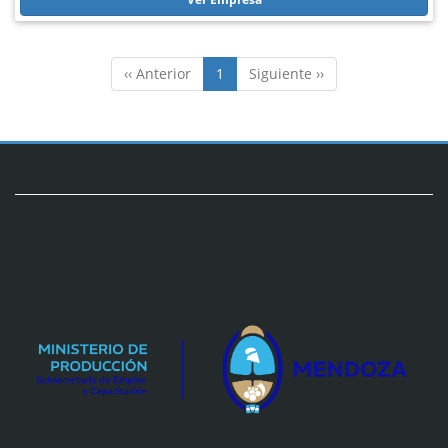
‹‹ Anterior
1
Siguiente ››