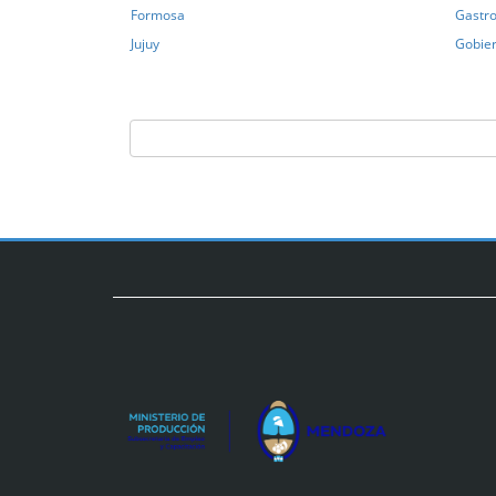
Formosa
Gastro
Jujuy
Gobie