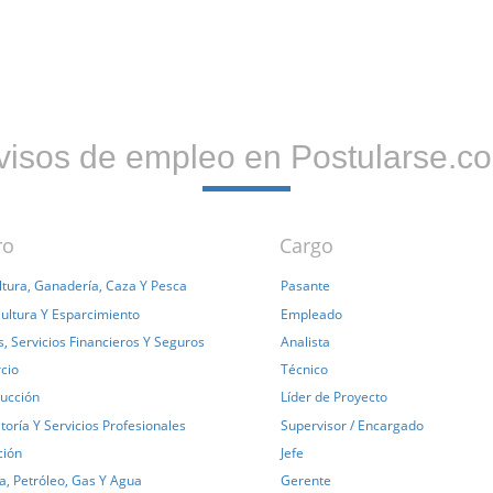
visos de empleo en Postularse.c
ro
Cargo
ltura, Ganadería, Caza Y Pesca
Pasante
Cultura Y Esparcimiento
Empleado
, Servicios Financieros Y Seguros
Analista
cio
Técnico
ucción
Líder de Proyecto
toría Y Servicios Profesionales
Supervisor / Encargado
ción
Jefe
a, Petróleo, Gas Y Agua
Gerente