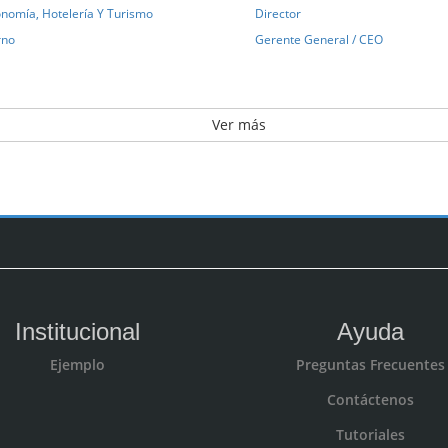
nomía, Hotelería Y Turismo
Director
rno
Gerente General / CEO
Ver más
Institucional
Ayuda
Ejemplo
Preguntas Frecuentes
Contáctenos
Tutoriales