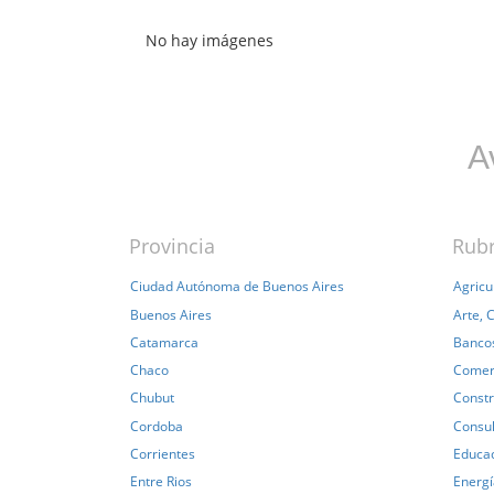
No hay imágenes
A
Provincia
Rub
Ciudad Autónoma de Buenos Aires
Agricu
Buenos Aires
Arte, 
Catamarca
Bancos
Chaco
Comer
Chubut
Constr
Cordoba
Consul
Corrientes
Educa
Entre Rios
Energí