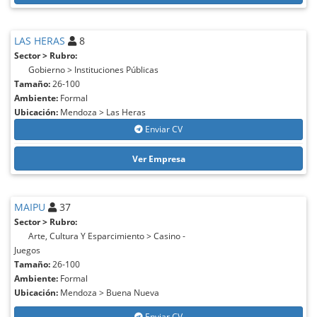
LAS HERAS
8
Sector > Rubro:
Gobierno > Instituciones Públicas
Tamaño:
26-100
Ambiente:
Formal
Ubicación:
Mendoza > Las Heras
Enviar CV
Ver Empresa
MAIPU
37
Sector > Rubro:
Arte, Cultura Y Esparcimiento > Casino -
Juegos
Tamaño:
26-100
Ambiente:
Formal
Ubicación:
Mendoza > Buena Nueva
Enviar CV