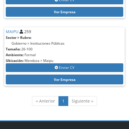
Ver Empresa
MAIPU
259
Sector > Rubro:
Gobierno > Instituciones Públicas
Tamaño:
26-100
Ambiente:
Formal
Ubicación:
Mendoza > Maipu
Enviar CV
Ver Empresa
‹‹ Anterior
1
Siguiente ››