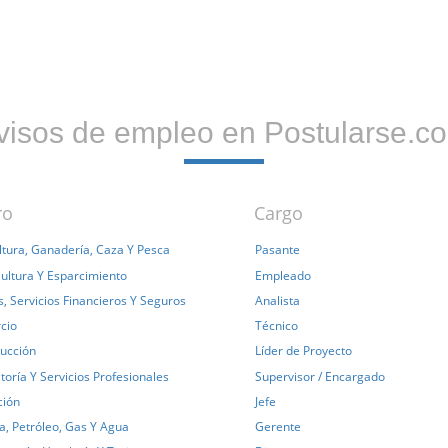
visos de empleo en Postularse.c
ro
Cargo
ltura, Ganadería, Caza Y Pesca
Pasante
Cultura Y Esparcimiento
Empleado
, Servicios Financieros Y Seguros
Analista
cio
Técnico
ucción
Líder de Proyecto
toría Y Servicios Profesionales
Supervisor / Encargado
ción
Jefe
a, Petróleo, Gas Y Agua
Gerente