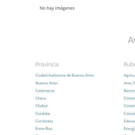
No hay imágenes
A
Provincia
Rub
Ciudad Autónoma de Buenos Aires
Agricu
Buenos Aires
Arte, 
Catamarca
Bancos
Chaco
Comer
Chubut
Constr
Cordoba
Consul
Corrientes
Educa
Entre Rios
Energí