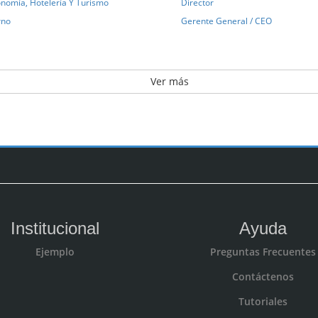
nomía, Hotelería Y Turismo
Director
rno
Gerente General / CEO
Ver más
Institucional
Ayuda
Ejemplo
Preguntas Frecuentes
Contáctenos
Tutoriales