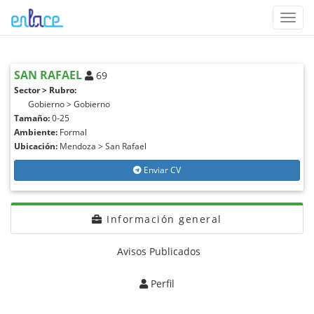
Toggl
navig
SAN RAFAEL
69
Sector > Rubro:
Gobierno > Gobierno
Tamaño:
0-25
Ambiente:
Formal
Ubicación:
Mendoza > San Rafael
Enviar CV
Información general
Avisos Publicados
Perfil