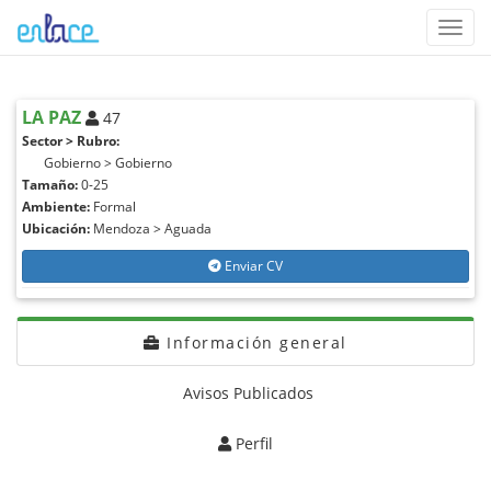
Toggl
navig
LA PAZ
47
Sector > Rubro:
Gobierno > Gobierno
Tamaño:
0-25
Ambiente:
Formal
Ubicación:
Mendoza > Aguada
Enviar CV
Información general
Avisos Publicados
Perfil