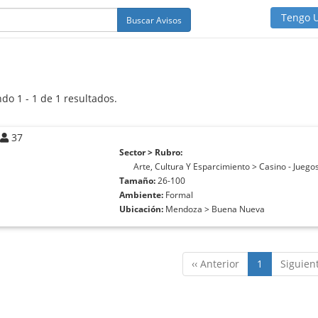
Tengo 
Buscar Avisos
do 1 - 1 de 1 resultados.
37
Sector > Rubro:
Arte, Cultura Y Esparcimiento > Casino - Juego
Tamaño:
26-100
Ambiente:
Formal
Ubicación:
Mendoza > Buena Nueva
‹‹ Anterior
1
Siguient