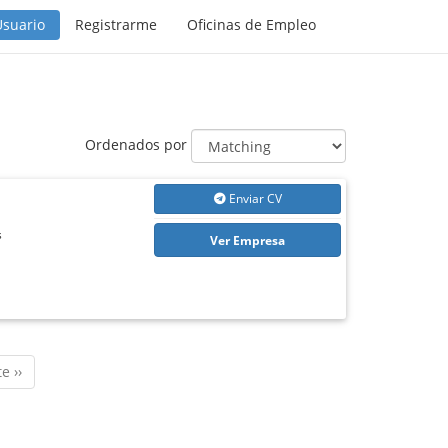
Usuario
Registrarme
Oficinas de Empleo
Ordenados por
Enviar CV
s
Ver Empresa
e ››